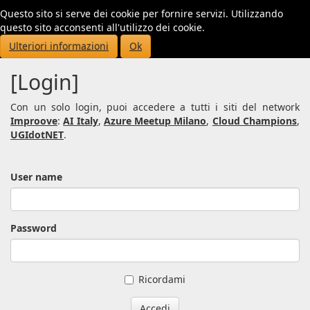
Questo sito si serve dei cookie per fornire servizi. Utilizzando
Toggl
questo sito acconsenti all'utilizzo dei cookie.
navig
Ulteriori informazioni
Ok
[Login]
Con un solo login, puoi accedere a tutti i siti del network
Improove
:
AI Italy
,
Azure Meetup Milano
,
Cloud Champions
,
UGIdotNET
.
User name
Password
Ricordami
Accedi