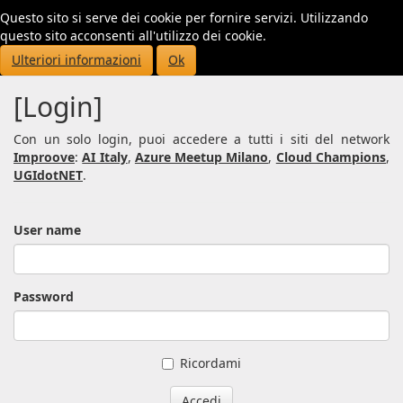
Questo sito si serve dei cookie per fornire servizi. Utilizzando
Toggl
questo sito acconsenti all'utilizzo dei cookie.
navig
Ulteriori informazioni
Ok
[Login]
Con un solo login, puoi accedere a tutti i siti del network
Improove
:
AI Italy
,
Azure Meetup Milano
,
Cloud Champions
,
UGIdotNET
.
User name
Password
Ricordami
Accedi