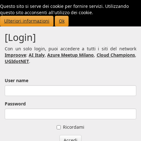
Questo sito si serve dei cookie per fornire servizi. Utilizzando
Toggl
questo sito acconsenti all'utilizzo dei cookie.
navig
Ulteriori informazioni
Ok
[Login]
Con un solo login, puoi accedere a tutti i siti del network
Improove
:
AI Italy
,
Azure Meetup Milano
,
Cloud Champions
,
UGIdotNET
.
User name
Password
Ricordami
Accedi