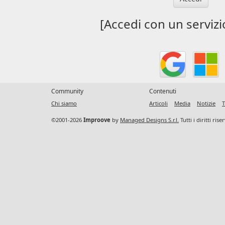
[Accedi con un servizi
Community
Contenuti
Chi siamo
Articoli
Media
Notizie
T
©2001-2026
Improove
by
Managed Designs S.r.l.
Tutti i diritti ris