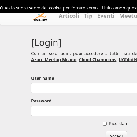
Questo sito si serve dei cookie per fornire servizi. Utilizzando quest
Articoli
Tip
Eventi
Meet
[Login]
Con un solo login, puoi accedere a tutti i siti 
Azure Meetup Milano
,
Cloud Champions
,
UGIdotN
User name
Password
Ricordami
Accedi