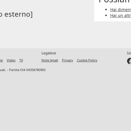
Hai diment
o esterno]
Hai un alt
Legalese
So
ip
Video
TV
Note legali
Privacy
Cookie Policy
ervati. - Partita IVA 04358780965