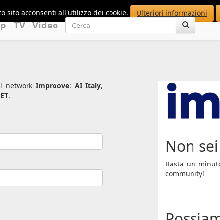
o sito acconsenti all'utilizzo dei cookie.
Ulteriori informazioni
up
TV
Video
del network
Improove
:
AI Italy
,
ET
.
Non sei 
Basta un minuto 
community!
Possiam