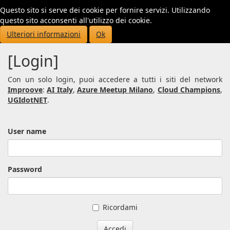
Questo sito si serve dei cookie per fornire servizi. Utilizzando
Toggl
questo sito acconsenti all'utilizzo dei cookie.
navig
Ulteriori informazioni
Ok
[Login]
Con un solo login, puoi accedere a tutti i siti del network
Improove
:
AI Italy
,
Azure Meetup Milano
,
Cloud Champions
,
UGIdotNET
.
User name
Password
Ricordami
Accedi