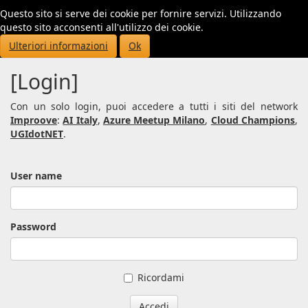
Questo sito si serve dei cookie per fornire servizi. Utilizzando
Toggl
questo sito acconsenti all'utilizzo dei cookie.
navig
Ulteriori informazioni
Ok
[Login]
Con un solo login, puoi accedere a tutti i siti del network
Improove
:
AI Italy
,
Azure Meetup Milano
,
Cloud Champions
,
UGIdotNET
.
User name
Password
Ricordami
Accedi