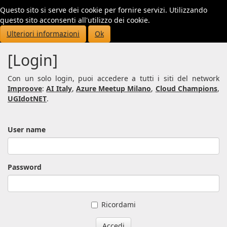
Questo sito si serve dei cookie per fornire servizi. Utilizzando
Toggl
questo sito acconsenti all'utilizzo dei cookie.
navig
Ulteriori informazioni
Ok
[Login]
Con un solo login, puoi accedere a tutti i siti del network
Improove
:
AI Italy
,
Azure Meetup Milano
,
Cloud Champions
,
UGIdotNET
.
User name
Password
Ricordami
Accedi