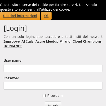
Questo sito si serve dei cookie per fornire servizi. Utilizzando
Toggl
questo sito acconsenti all'utilizzo dei cookie.
navig
Ulteriori informazioni
Ok
[Login]
Con un solo login, puoi accedere a tutti i siti del network
Improove
:
AI Italy
,
Azure Meetup Milano
,
Cloud Champions
,
UGIdotNET
.
User name
Password
Ricordami
Accedi