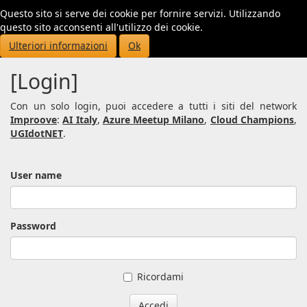
Questo sito si serve dei cookie per fornire servizi. Utilizzando
Toggl
questo sito acconsenti all'utilizzo dei cookie.
navig
Ulteriori informazioni
Ok
[Login]
Con un solo login, puoi accedere a tutti i siti del network
Improove
:
AI Italy
,
Azure Meetup Milano
,
Cloud Champions
,
UGIdotNET
.
User name
Password
Ricordami
Accedi