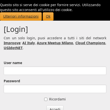
Questo sito si serve dei cookie per fornire servizi. Utilizzando
Toggl
questo sito acconsenti all'utilizzo dei cookie.
navig
Ulteriori informazioni
Ok
[Login]
Con un solo login, puoi accedere a tutti i siti del network
Improove
:
AI Italy
,
Azure Meetup Milano
,
Cloud Champions
,
UGIdotNET
.
User name
Password
Ricordami
Accedi