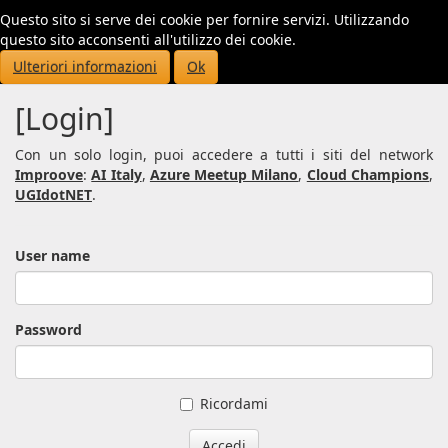
Questo sito si serve dei cookie per fornire servizi. Utilizzando
Toggl
questo sito acconsenti all'utilizzo dei cookie.
navig
Ulteriori informazioni
Ok
[Login]
Con un solo login, puoi accedere a tutti i siti del network
Improove
:
AI Italy
,
Azure Meetup Milano
,
Cloud Champions
,
UGIdotNET
.
User name
Password
Ricordami
Accedi