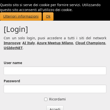
Questo sito si serve dei cookie per fornire servizi. Utilizzando
Toggl
questo sito acconsenti all'utilizzo dei cookie.
navig
Ulteriori informazioni
Ok
[Login]
Con un solo login, puoi accedere a tutti i siti del network
Improove
:
AI Italy
,
Azure Meetup Milano
,
Cloud Champions
,
UGIdotNET
.
User name
Password
Ricordami
Accedi