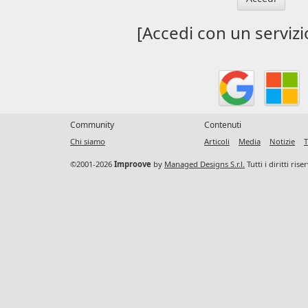
[Accedi con un servizi
Community
Contenuti
Chi siamo
Articoli
Media
Notizie
T
©2001-2026
Improove
by
Managed Designs S.r.l.
Tutti i diritti ris