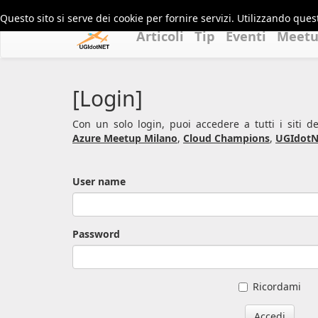
Questo sito si serve dei cookie per fornire servizi. Utilizzando quest
Articoli
Tip
Eventi
Meet
[Login]
Con un solo login, puoi accedere a tutti i siti 
Azure Meetup Milano
,
Cloud Champions
,
UGIdotN
User name
Password
Ricordami
Accedi