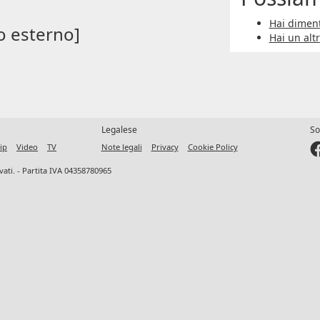
Hai diment
o esterno]
Hai un alt
Legalese
So
ip
Video
TV
Note legali
Privacy
Cookie Policy
ervati. - Partita IVA 04358780965