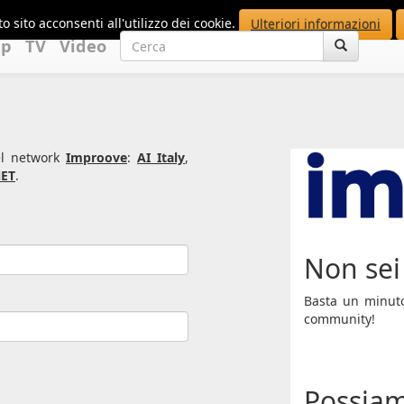
o sito acconsenti all'utilizzo dei cookie.
Ulteriori informazioni
up
TV
Video
del network
Improove
:
AI Italy
,
ET
.
Non sei 
Basta un minuto 
community!
Possiam