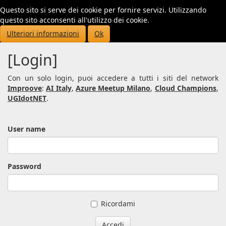
Questo sito si serve dei cookie per fornire servizi. Utilizzando
Toggl
questo sito acconsenti all'utilizzo dei cookie.
navig
Ulteriori informazioni
Ok
[Login]
Con un solo login, puoi accedere a tutti i siti del network
Improove
:
AI Italy
,
Azure Meetup Milano
,
Cloud Champions
,
UGIdotNET
.
User name
Password
Ricordami
Accedi