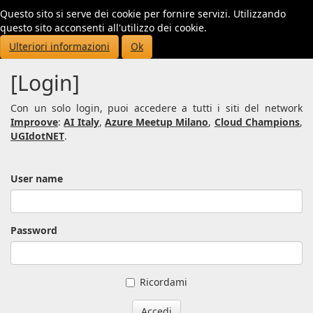
Questo sito si serve dei cookie per fornire servizi. Utilizzando
Toggl
questo sito acconsenti all'utilizzo dei cookie.
navig
Ulteriori informazioni
Ok
[Login]
Con un solo login, puoi accedere a tutti i siti del network
Improove
:
AI Italy
,
Azure Meetup Milano
,
Cloud Champions
,
UGIdotNET
.
User name
Password
Ricordami
Accedi