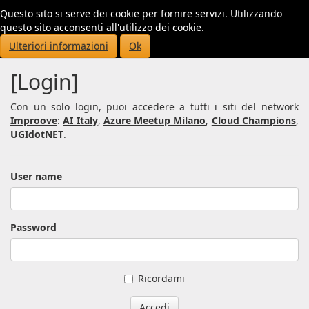
Questo sito si serve dei cookie per fornire servizi. Utilizzando
Toggl
questo sito acconsenti all'utilizzo dei cookie.
navig
Ulteriori informazioni
Ok
[Login]
Con un solo login, puoi accedere a tutti i siti del network
Improove
:
AI Italy
,
Azure Meetup Milano
,
Cloud Champions
,
UGIdotNET
.
User name
Password
Ricordami
Accedi