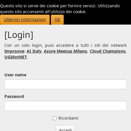
Questo sito si serve dei cookie per fornire servizi. Utilizzando
Toggl
questo sito acconsenti all'utilizzo dei cookie.
navig
Ulteriori informazioni
Ok
[Login]
Con un solo login, puoi accedere a tutti i siti del network
Improove
:
AI Italy
,
Azure Meetup Milano
,
Cloud Champions
,
UGIdotNET
.
User name
Password
Ricordami
Accedi