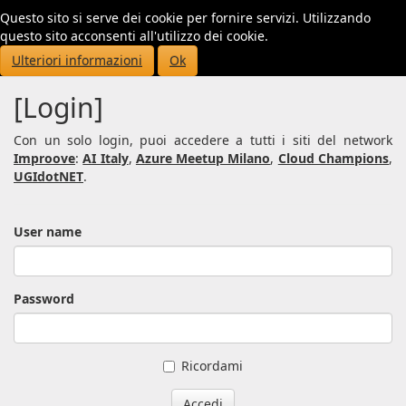
Questo sito si serve dei cookie per fornire servizi. Utilizzando
Toggl
questo sito acconsenti all'utilizzo dei cookie.
navig
Ulteriori informazioni
Ok
[Login]
Con un solo login, puoi accedere a tutti i siti del network
Improove
:
AI Italy
,
Azure Meetup Milano
,
Cloud Champions
,
UGIdotNET
.
User name
Password
Ricordami
Accedi