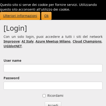
Questo sito si serve dei cookie per fornire servizi. Utilizzando
Toggl
questo sito acconsenti all'utilizzo dei cookie.
navig
Ulteriori informazioni
Ok
[Login]
Con un solo login, puoi accedere a tutti i siti del network
Improove
:
AI Italy
,
Azure Meetup Milano
,
Cloud Champions
,
UGIdotNET
.
User name
Password
Ricordami
Accedi