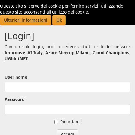
Questo sito si serve dei cookie per fornire servizi. Utilizzando
Toggl
questo sito acconsenti all'utilizzo dei cookie.
navig
Ulteriori informazioni
Ok
[Login]
Con un solo login, puoi accedere a tutti i siti del network
Improove
:
AI Italy
,
Azure Meetup Milano
,
Cloud Champions
,
UGIdotNET
.
User name
Password
Ricordami
Accedi