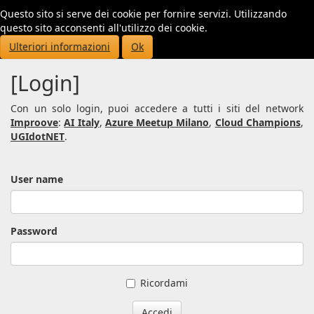
Questo sito si serve dei cookie per fornire servizi. Utilizzando
Toggl
questo sito acconsenti all'utilizzo dei cookie.
navig
Ulteriori informazioni
Ok
[Login]
Con un solo login, puoi accedere a tutti i siti del network
Improove
:
AI Italy
,
Azure Meetup Milano
,
Cloud Champions
,
UGIdotNET
.
User name
Password
Ricordami
Accedi