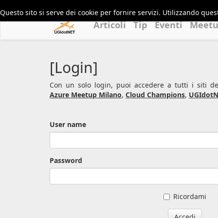
Questo sito si serve dei cookie per fornire servizi. Utilizzando quest
Articoli
Tip
Eventi
Meet
[Login]
Con un solo login, puoi accedere a tutti i siti 
Azure Meetup Milano
,
Cloud Champions
,
UGIdotN
User name
Password
Ricordami
Accedi