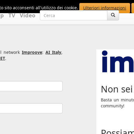
o sito acconsenti all'utilizzo dei cookie.
Ulteriori informazioni
up
TV
Video
del network
Improove
:
AI Italy
,
ET
.
Non sei 
Basta un minuto 
community!
Possiam