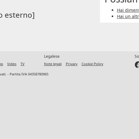
Hai diment
o esterno]
Hai un alt
Legalese
So
ip
Video
TV
Note legali
Privacy
Cookie Policy
ervati. - Partita IVA 04358780965