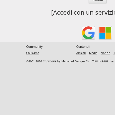
[Accedi con un servizi
Community
Contenuti
Chi siamo
Articoli
Media
Notizie
T
©2001-2026
Improove
by
Managed Designs S.r.l.
Tutti i diritti ris